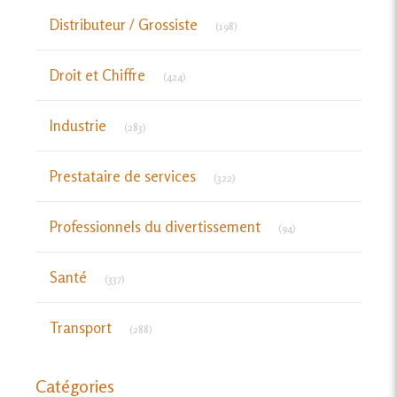
Articles Count
Distributeur / Grossiste
(198)
Articles Count
Droit et Chiffre
(424)
Articles Count
Industrie
(283)
Articles Count
Prestataire de services
(322)
Articles Count
Professionnels du divertissement
(94)
Articles Count
Santé
(337)
Articles Count
Transport
(288)
Catégories