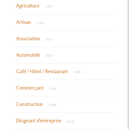
Articles Count
Agriculture
(282)
Articles Count
Artisan
(190)
Articles Count
Association
(151)
Articles Count
Automobile
(182)
Articles Count
Café / Hôtel / Restaurant
(168)
Articles Count
Commerçant
(214)
Articles Count
Construction
(266)
Articles Count
Dirigeant d'entreprise
(954)