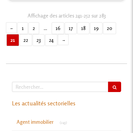
Affichage des articles 241-252 sur 283
1
2
…
16
17
18
19
20
21
22
23
24
Rechercher
Les actualités sectorielles
Articles Count
Agent immobilier
(243)