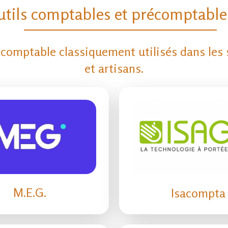
tils comptables et précomptable
ls comptable classiquement utilisés dans les
et artisans.
M.E.G.
Isacompta