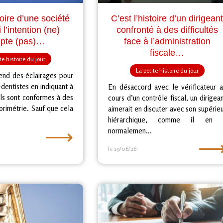
toire d’une société
C’est l’histoire d’un dirigean
 l’intention (ne)
confronté à des difficultés
pte (pas)…
face à l’administration
fiscale…
te histoire du jour
La petite histoire du jour
end des éclairages pour
-dentistes en indiquant à
En désaccord avec le vérificateur 
’ils sont conformes à des
cours d’un contrôle fiscal, un dirigea
rimétrie. Sauf que cela
aimerait en discuter avec son supérie
hiérarchique, comme il en 
⟶
normalemen...
le 19/06/26