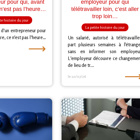
ur pour qui, avant
employeur pour qui
 n’est pas l’heure…
télétravailler loin, c’est aller
trop loin…
te histoire du jour
La petite histoire du jour
re d’un entrepreneur pour
ure, ce n’est pas l’heure…
Un salarié, autorisé à télétravaille
⟶
part plusieurs semaines à l'étrang
sans en informer son employeur
L’employeur découvre ce changemen
de lieu de tr...
le 10/07/26