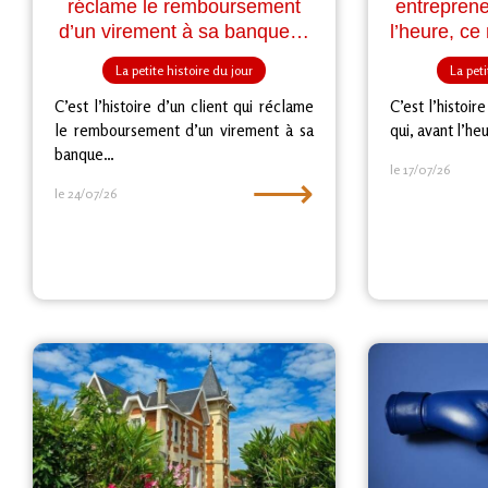
réclame le remboursement
entreprene
d’un virement à sa banque…
l’heure, ce
La petite histoire du jour
La peti
C’est l’histoire d’un client qui réclame
C’est l’histoi
le remboursement d’un virement à sa
qui, avant l’he
banque…
le 17/07/26
⟶
le 24/07/26