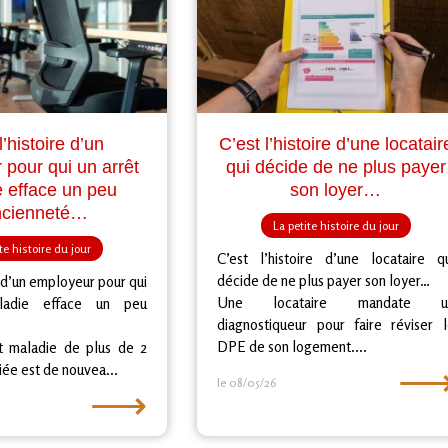
l’histoire d’un
C’est l’histoire d’une locatair
pour qui un arrêt
qui décide de ne plus payer
 efface un peu
son loyer…
ncienneté…
La petite histoire du jour
te histoire du jour
C’est l’histoire d’une locataire q
décide de ne plus payer son loyer…
e d’un employeur pour qui
Une locataire mandate u
ladie efface un peu
diagnostiqueur pour faire réviser 
DPE de son logement....
t maladie de plus de 2
iée est de nouvea...
le 08/05/26
⟶