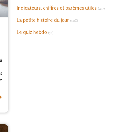
Indicateurs, chiffres et barèmes utiles
(457)
La petite histoire du jour
(108)
t
Le quiz hebdo
(54)
ui
s
e
⟶