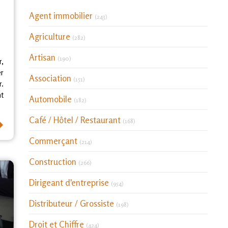
Articles Count
Agent immobilier
(243)
Articles Count
Agriculture
(282)
Articles Count
Artisan
(190)
r,
er
Articles Count
Association
(151)
.
t
Articles Count
Automobile
(182)
⟶
Articles Count
Café / Hôtel / Restaurant
(168)
Articles Count
Commerçant
(214)
Articles Count
Construction
(266)
Articles Count
Dirigeant d'entreprise
(954)
Articles Count
Distributeur / Grossiste
(198)
Articles Count
Droit et Chiffre
(424)