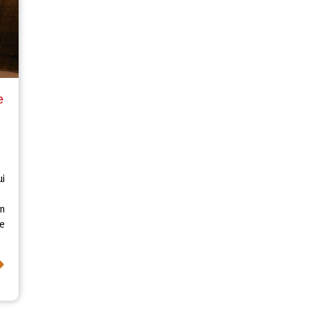
e
ui
n
le
⟶