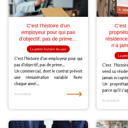
C’est l’histoire d’un
C’est 
employeur pour qui pas
propriét
d’objectif, pas de prime…
résidence
n’a ja
La petite histoire du jour
La peti
C’est l’histoire d’un employeur pour qui
pas d’objectif, pas de prime…
C’est l’histoi
Un commercial, dont le contrat prévoit
vend sa réside
une rémunération variable fixée
jamais occupé
chaque anné...
Un propriéta
⟶
parce qu’il s’ag
le 12/06/26
le 05/06/26