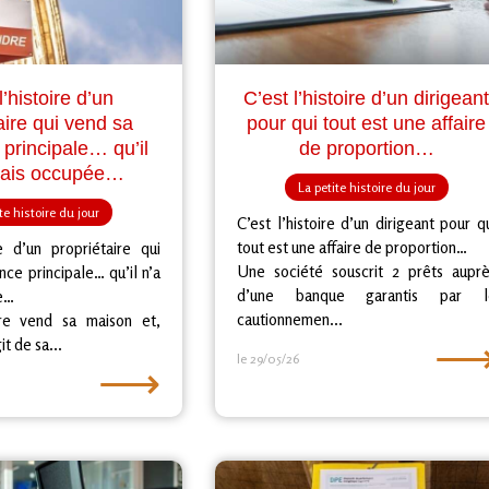
l’histoire d’un
C’est l’histoire d’un dirigean
aire qui vend sa
pour qui tout est une affaire
 principale… qu’il
de proportion…
mais occupée…
La petite histoire du jour
te histoire du jour
C’est l’histoire d’un dirigeant pour q
tout est une affaire de proportion…
re d’un propriétaire qui
Une société souscrit 2 prêts auprè
nce principale… qu’il n’a
d’une banque garantis par l
e…
cautionnemen...
ire vend sa maison et,
it de sa...
le 29/05/26
⟶