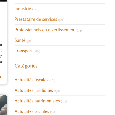
Articles Count
Industrie
t
(283)
Articles Count
Prestataire de services
(322)
Articles Count
Professionnels du divertissement
(94)
Articles Count
Santé
(337)
au
Articles Count
nt
Transport
(288)
ur
a
Catégories
⟶
Actualités fiscales
(361)
Actualités juridiques
(837)
Actualités patrimoniales
(234)
Actualités sociales
(562)