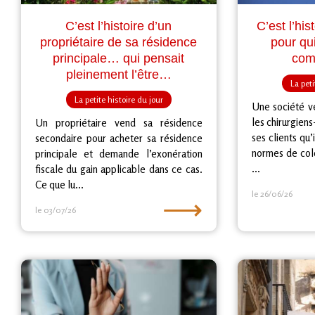
C’est l’histoire d’un
C’est l’his
propriétaire de sa résidence
pour qui
principale… qui pensait
com
pleinement l’être…
La peti
La petite histoire du jour
Une société v
les chirurgiens
Un propriétaire vend sa résidence
ses clients qu
secondaire pour acheter sa résidence
normes de colo
principale et demande l’exonération
...
fiscale du gain applicable dans ce cas.
Ce que lu...
le 26/06/26
⟶
le 03/07/26