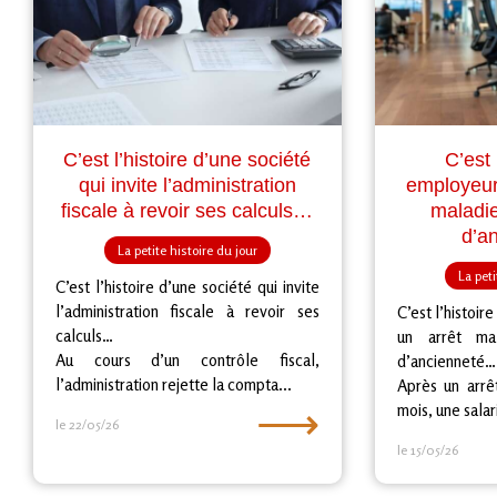
C’est l’histoire d’une société
C’est 
qui invite l’administration
employeur 
fiscale à revoir ses calculs…
maladie
d’a
La petite histoire du jour
La peti
C’est l’histoire d’une société qui invite
l’administration fiscale à revoir ses
C’est l’histoir
calculs…
un arrêt ma
Au cours d’un contrôle fiscal,
d’ancienneté…
l’administration rejette la compta...
Après un arrê
⟶
mois, une salar
le 22/05/26
le 15/05/26