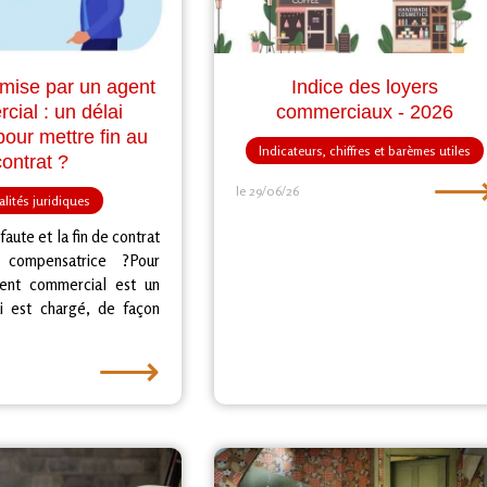
mise par un agent
Indice des loyers
cial : un délai
commerciaux - 2026
pour mettre fin au
Indicateurs, chiffres et barèmes utiles
contrat ?
le 29/06/26
lités juridiques
 faute et la fin de contrat
 compensatrice ?Pour
gent commercial est un
i est chargé, de façon
⟶