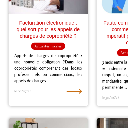
Facturation électronique :
Faute com
quel sort pour les appels de
commer
charges de copropriété ?
impératif 
Actualités fiscales
Actua
Appels de charges de copropriété :
une nouvelle obligation ?Dans les
3 mois entre la
copropriétés comprenant des locaux
= indemnité
professionnels ou commerciaux, les
rappel, un a
appels de charges...
mandataire qu
⟶
permanente...
le 02/07/26
le 30/06/26