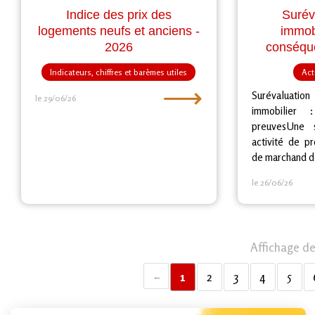
Indice des prix des
Surév
logements neufs et anciens -
immobi
2026
conséque
Indicateurs, chiffres et barèmes utiles
Act
⟶
Surévaluation
le 29/06/26
immobilier
preuvesUne 
activité de p
de marchand de
le 26/06/26
Affichage des
1
2
3
4
5