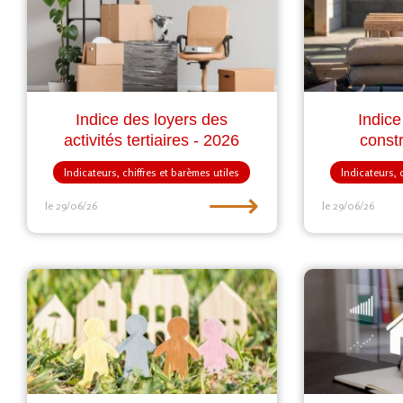
Indice des loyers des
Indice
activités tertiaires - 2026
const
Indicateurs, chiffres et barèmes utiles
Indicateurs, 
⟶
le 29/06/26
le 29/06/26