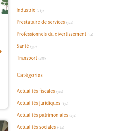
Articles Count
Industrie
(283)
Articles Count
Prestataire de services
(322)
Articles Count
Professionnels du divertissement
(94)
Articles Count
Santé
⟶
(337)
Articles Count
Transport
(288)
Catégories
Actualités fiscales
(361)
Actualités juridiques
(837)
Actualités patrimoniales
(234)
Actualités sociales
(562)