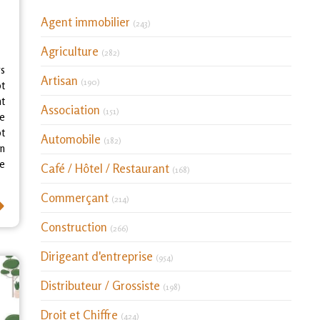
Articles Count
Agent immobilier
(243)
Articles Count
Agriculture
(282)
rs
Articles Count
Artisan
(190)
t
nt
Articles Count
Association
(151)
e
t
Articles Count
Automobile
(182)
en
ce
Articles Count
Café / Hôtel / Restaurant
(168)
⟶
Articles Count
Commerçant
(214)
Articles Count
Construction
(266)
Articles Count
Dirigeant d'entreprise
(954)
Articles Count
Distributeur / Grossiste
(198)
Articles Count
Droit et Chiffre
(424)