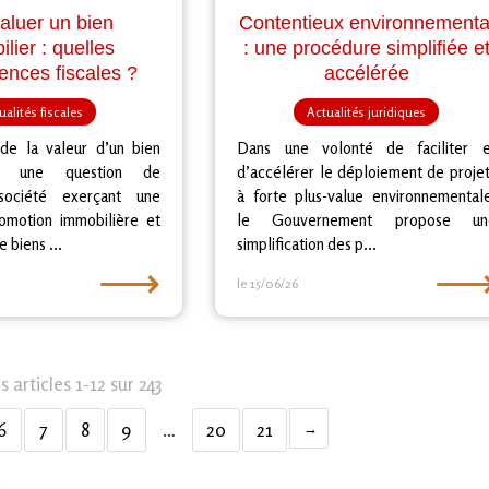
aluer un bien
Contentieux environnementa
lier : quelles
: une procédure simplifiée e
nces fiscales ?
accélérée
ualités fiscales
Actualités juridiques
 de la valeur d’un bien
Dans une volonté de faciliter e
 : une question de
d’accélérer le déploiement de proje
société exerçant une
à forte plus-value environnemental
romotion immobilière et
le Gouvernement propose un
 biens ...
simplification des p...
⟶
le 15/06/26
 articles 1-12 sur 243
6
7
8
9
…
20
21