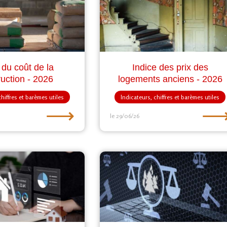
 du coût de la
Indice des prix des
ruction - 2026
logements anciens - 2026
chiffres et barèmes utiles
Indicateurs, chiffres et barèmes utiles
⟶
le 29/06/26