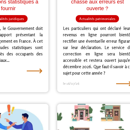
ons statistiques à
chasse aux erreurs est
fournir
ouverte ?
lités juridiques
Actualités patrimoniales
s, le Gouvernement doit
Les particuliers qui ont déclaré leu
apport présentant la
revenus en ligne pourront bientô
ogement en France. À cet
rectifier une éventuelle erreur figura
udes statistiques sont
sur leur déclaration. Le service d
près des occupants des
correction en ligne sera bientô
iaux…
accessible et restera ouvert jusqu'
⟶
décembre 2026. Que faut-il savoir à 
sujet pour cette année ?
le 16/07/26