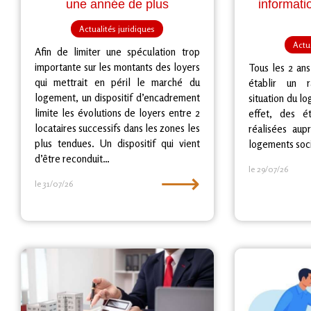
une année de plus
informati
Actualités juridiques
Actua
Afin de limiter une spéculation trop
importante sur les montants des loyers
Tous les 2 an
qui mettrait en péril le marché du
établir un r
logement, un dispositif d’encadrement
situation du l
limite les évolutions de loyers entre 2
effet, des ét
locataires successifs dans les zones les
réalisées au
plus tendues. Un dispositif qui vient
logements soc
d’être reconduit…
le 29/07/26
⟶
le 31/07/26