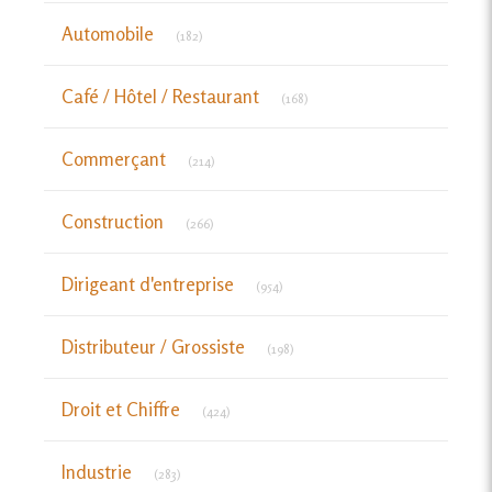
Articles Count
Automobile
(182)
Articles Count
Café / Hôtel / Restaurant
(168)
Articles Count
Commerçant
(214)
Articles Count
Construction
(266)
Articles Count
Dirigeant d'entreprise
(954)
Articles Count
Distributeur / Grossiste
(198)
Articles Count
Droit et Chiffre
(424)
Articles Count
Industrie
(283)