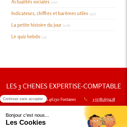
Actualités sociales
(562)
Indicateurs, chiffres et barèmes utiles
(457)
La petite histoire du jour
(108)
Le quiz hebdo
(54)
LES 3 CHENES EXPERTISE-COMPTABLE
35 RUE GAMAS
46230
Fontanes
+33781655428
Plan du site
Mentions légales