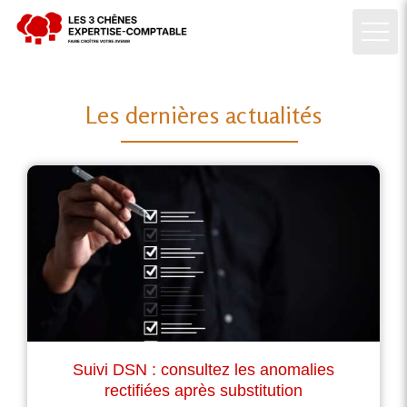
Les dernières actualités
Suivi DSN : consultez les anomalies
rectifiées après substitution